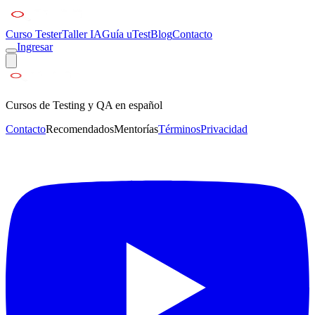
Curso Tester
Taller IA
Guía uTest
Blog
Contacto
Ingresar
Cursos de Testing y QA en español
Contacto
Recomendados
Mentorías
Términos
Privacidad